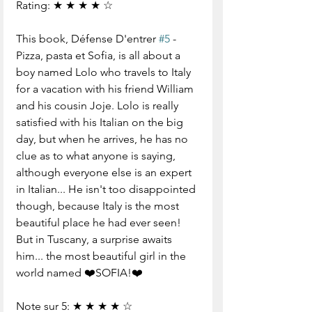
Rating: ★ ★ ★ ★ ☆
This book, Défense D'entrer 
#5
 - 
Pizza, pasta et Sofia, is all about a 
boy named Lolo who travels to Italy 
for a vacation with his friend William 
and his cousin Joje. Lolo is really 
satisfied with his Italian on the big 
day, but when he arrives, he has no 
clue as to what anyone is saying, 
although everyone else is an expert 
in Italian... He isn't too disappointed 
though, because Italy is the most 
beautiful place he had ever seen! 
But in Tuscany, a surprise awaits 
him... the most beautiful girl in the 
world named ❤️SOFIA!❤️
Note sur 5: ★ ★ ★ ★ ☆