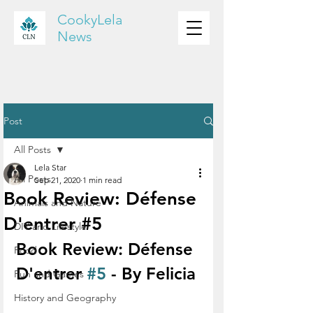
CookyLela
News
Post
All Posts
Lela Star
All Posts
Sep 21, 2020
1 min read
Book Review: Défense
Animals and Nature
D'entrer #5
DIY and Lifestyle
Book Review: Défense 
Food
D'entrer 
#5
 - By Felicia
Fun and Games
History and Geography