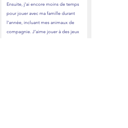
Ensuite, j’ai encore moins de temps 
pour jouer avec ma famille durant 
l’année, incluant mes animaux de 
compagnie. J’aime jouer à des jeux 
de société avec ma mère et mon 
père, comme Monopoly, Clue, et 
des casse-têtes. J’aime aussi jouer 
avec mon chien Lela et mes rats 
Titane et Tellure. Finalement, j’aime 
cuisiner des plats et des desserts 
avec ma mère. C’est relaxant, et 
aussi, je peux parler avec elle 
pendant qu’on cuisine. 
News, Media, and Business