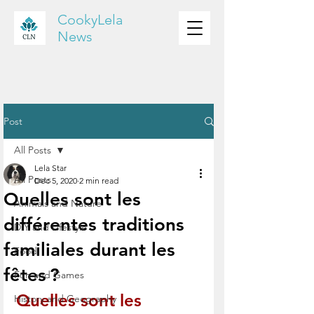
CookyLela
News
Post
All Posts
Lela Star
All Posts
Dec 5, 2020
2 min read
Quelles sont les
Animals and Nature
différentes traditions
DIY and Lifestyle
familiales durant les
Food
fêtes ?
Fun and Games
Quelles sont les 
History and Geography