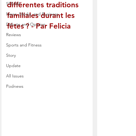
différentes traditions 
STEAM
familiales durant les 
News, Media, and Business
Debate and Opinion
fêtes ? - Par Felicia
Reviews
Sports and Fitness
Story
Update
All Issues
Podnews