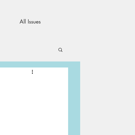
All Issues
and Opinion
s