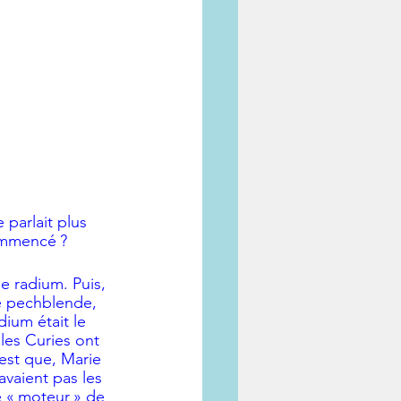
parlait plus 
commencé ?
e radium. Puis, 
de pechblende, 
ium était le 
les Curies ont 
est que, Marie 
avaient pas les 
 « moteur » de 