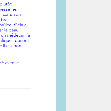
plutôt 
ressé les 
, car un an 
 bras. 
brûlée. Cela a 
er la peau 
, un médecin l’a 
tifiques qui ont 
c il est bon 
dé avec le 