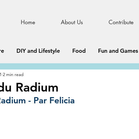
Home
About Us
Contribute
re
DIY and Lifestyle
Food
Fun and Games
1
2 min read
STEAM
News, Media, and Business
Debate 
 du Radium
adium - Par Felicia
ness
Story
Update
All Issues
Podnew