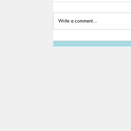
Write a comment...
Minecraft YouTuber
Technoblade, 23 years old,
passes away from stage-four
cancer