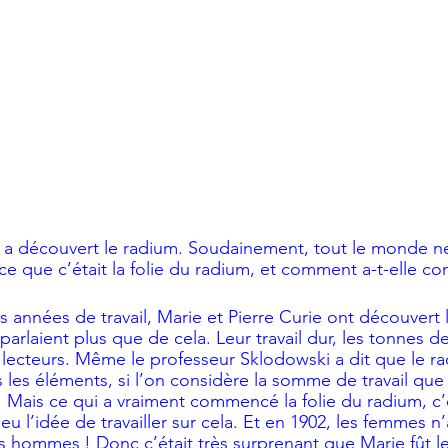
 a découvert le radium. Soudainement, tout le monde ne 
ce que c’était la folie du radium, et comment a-t-elle 
 années de travail, Marie et Pierre Curie ont découvert l
parlaient plus que de cela. Leur travail dur, les tonnes 
x lecteurs. Même le professeur Sklodowski a dit que le rad
 les éléments, si l’on considère la somme de travail que 
! Mais ce qui a vraiment commencé la folie du radium, c’
u l’idée de travailler sur cela. Et en 1902, les femmes n’
 hommes ! Donc c’était très surprenant que Marie fût le