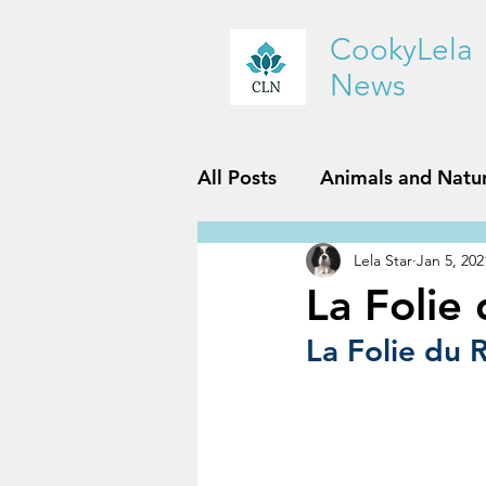
CookyLela
News
All Posts
Animals and Natu
Lela Star
Jan 5, 202
History and Geography
La Folie
La Folie du R
Reviews
Sports and Fit